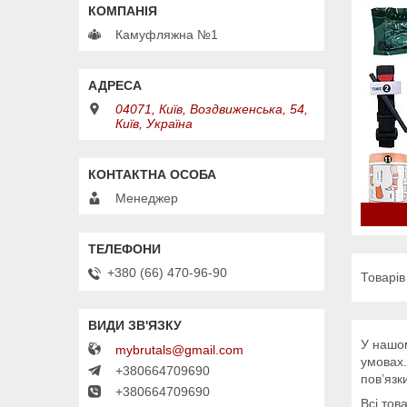
Камуфляжна №1
04071, Київ, Воздвиженська, 54,
Київ, Україна
Менеджер
+380 (66) 470-96-90
У нашом
mybrutals@gmail.com
умовах.
+380664709690
пов’язк
+380664709690
Всі тов