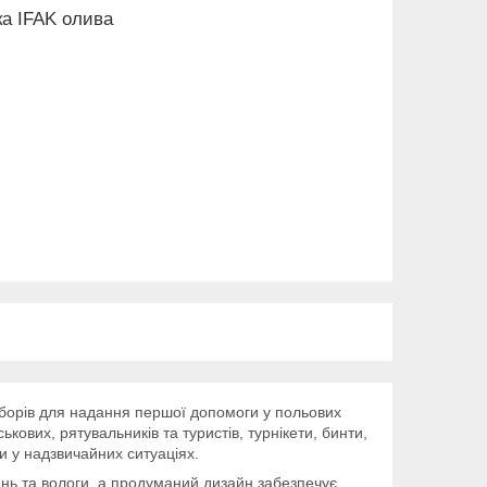
ка IFAK олива
аборів для надання першої допомоги у польових
кових, рятувальників та туристів, турнікети, бинти,
и у надзвичайних ситуаціях.
жень та вологи, а продуманий дизайн забезпечує