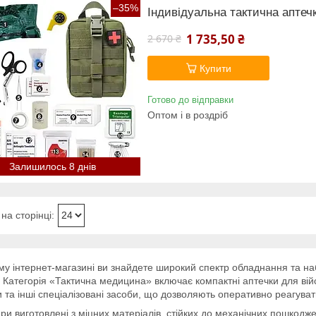
–35%
Індивідуальна тактична аптеч
1 735,50 ₴
2 670 ₴
Купити
Готово до відправки
Оптом і в роздріб
Залишилось 8 днів
у інтернет-магазині ви знайдете широкий спектр обладнання та н
 Категорія «Тактична медицина» включає компактні аптечки для війсь
и та інші спеціалізовані засоби, що дозволяють оперативно реагуват
ари виготовлені з міцних матеріалів, стійких до механічних пошкод