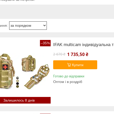
–35%
IFAK multicam індивідуальна 
1 735,50 ₴
2 670 ₴
Купити
Готово до відправки
Оптом і в роздріб
Залишилось 8 днів