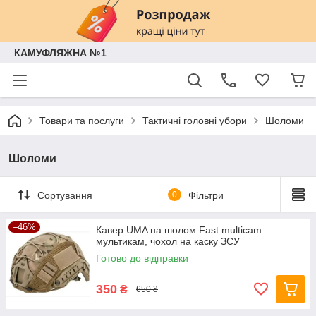
КАМУФЛЯЖНА №1
Товари та послуги
Тактичні головні убори
Шоломи
Шоломи
Сортування
0
Фільтри
–46%
Кавер UMA на шолом Fast multicam
мультикам, чохол на каску ЗСУ
Готово до відправки
350
₴
650 ₴