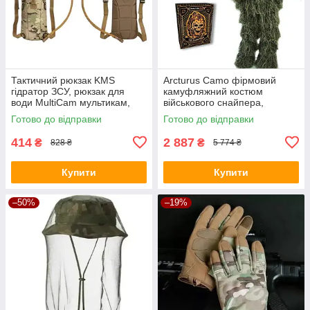
Тактичний рюкзак KMS
Arcturus Camo фірмовий
гідратор ЗСУ, рюкзак для
камуфляжний костюм
води MultiCam мультикам,
військового снайпера,
питна система 2.5л.
розвідника, 4 предмети
Готово до відправки
Готово до відправки
кікімора лісовик
414
2 887
₴
₴
828 ₴
5 774 ₴
Купити
Купити
–50%
–19%