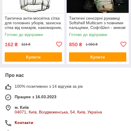
Тактична анти-москітна сітка
Тактичні сенсорні рукавиці
для головних уборів, захисна
Softshell Multicam з повними
сітка від комарів, накомарник,
пальцями, СофтШел - зимові
колір олива
бойові рукавички з Touch
Готово до відправки
Готово до відправки
Screen
162
850
₴
₴
324 ₴
1 050 ₴
Купити
Купити
Про нас
100% позитивних з 14 відгуків за рік
Працює з 16.03.2023
м. Київ
04071, Київ, Воздвиженська, 54, Київ, Україна
Контакти