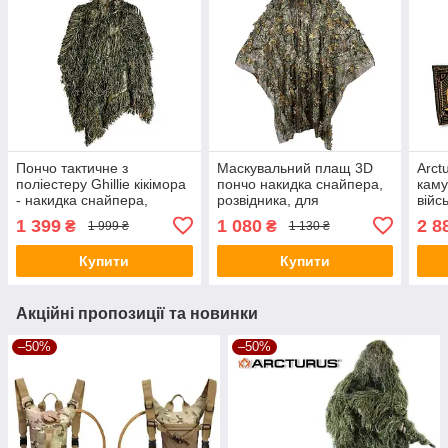
Пончо тактичне з
Маскувальний плащ 3D
Arct
поліестеру Ghillie кікімора
пончо накидка снайпера,
кам
- накидка снайпера,
розвідника, для
війс
розвідника, для
полювання, снайперський
розв
1 399
1 080
2 8
₴
₴
1 999 ₴
1 130 ₴
полювання, зелений
костюм, кікімора,
кікі
костюм
маскхалат
Купити
Купити
Акційні пропозиції та новинки
–50%
–50%