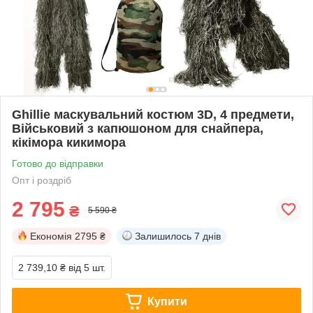
Ghillie маскувальний костюм 3D, 4 предмети,
Військовий з капюшоном для снайпера,
кікімора кикимора
Готово до відправки
Опт і роздріб
2 795
₴
5 590 ₴
Економія
2795 ₴
Залишилось
7 днів
2 739,10 ₴
від 5 шт.
Купити