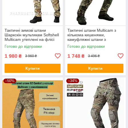
Тактичні зимові штани
Тактичні штани Multicam з
Шаркскін мультикам Softshell
кількома кишенями,
Multicam утеплені на флісі
камуфляжні штани з
наколінниками змінними
Готово до відправки
Готово до відправки
1 980
1 748
₴
₴
3 960 ₴
3 496 ₴
Купити
Купити
–50%
–34%