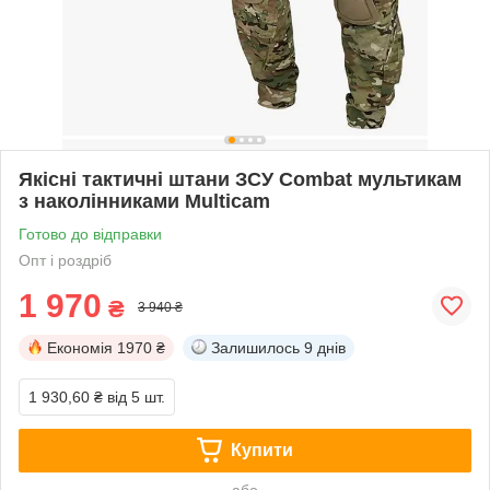
Якісні тактичні штани ЗСУ Combat мультикам
з наколінниками Multicam
Готово до відправки
Опт і роздріб
1 970
₴
3 940 ₴
Економія
1970 ₴
Залишилось
9 днів
1 930,60 ₴
від 5 шт.
Купити
або