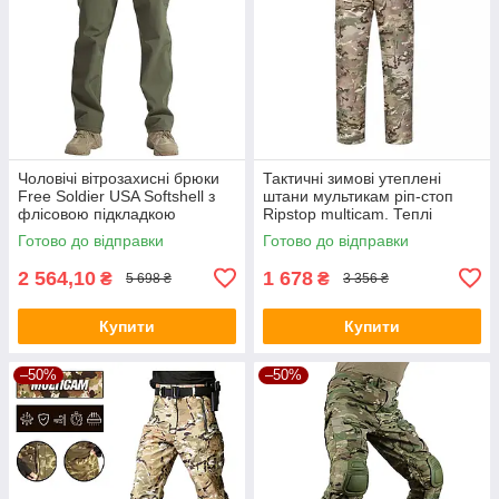
Чоловічі вітрозахисні брюки
Тактичні зимові утеплені
Free Soldier USA Softshell з
штани мультикам ріп-стоп
флісовою підкладкою
Ripstop multicam. Теплі
брюки
Готово до відправки
Готово до відправки
2 564,10
1 678
₴
₴
5 698 ₴
3 356 ₴
Купити
Купити
–50%
–50%