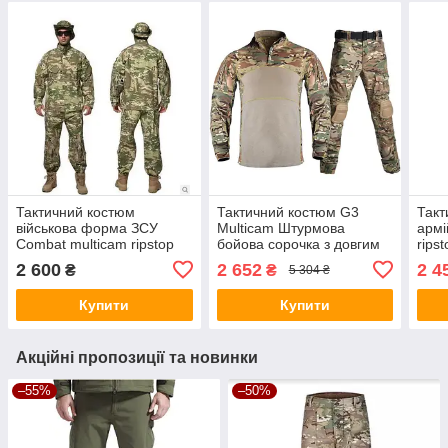
Тактичний костюм
Тактичний костюм G3
Такт
військова форма ЗСУ
Multicam Штурмова
армі
Combat multicam ripstop
бойова сорочка з довгим
rips
британка мультикам
рукавом і штани з
убак
2 600
2 652
2 4
₴
₴
5 304 ₴
кітель, штани, панама літо
наколінниками, мультикам
нако
Купити
Купити
Акційні пропозиції та новинки
–55%
–50%