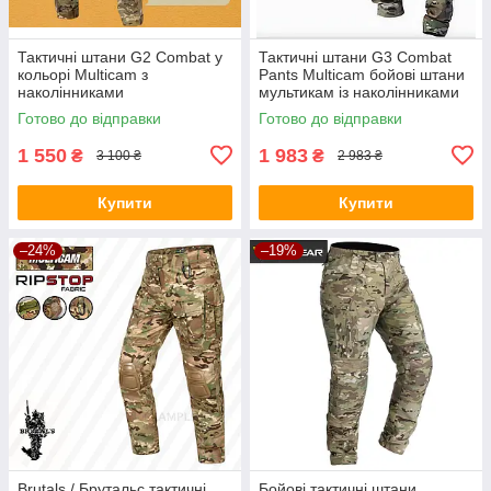
Тактичні штани G2 Combat у
Тактичні штани G3 Combat
кольорі Multicam з
Pants Multicam бойові штани
наколінниками
мультикам із наколінниками
та спандекс вставками
Готово до відправки
Готово до відправки
1 550
1 983
₴
₴
3 100 ₴
2 983 ₴
Купити
Купити
–24%
–19%
Brutals / Брутальс тактичні
Бойові тактичні штани