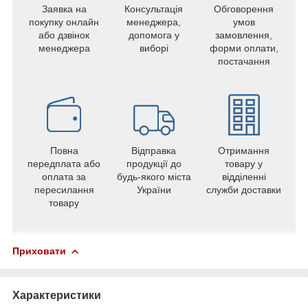
Заявка на
Консультація
Обговорення
покупку онлайн
менеджера,
умов
або дзвінок
допомога у
замовлення,
менеджера
виборі
форми оплати,
постачання
Повна
Відправка
Отримання
передплата або
продукції до
товару у
оплата за
будь-якого міста
відділенні
пересилання
України
служби доставки
товару
Приховати
Характеристики