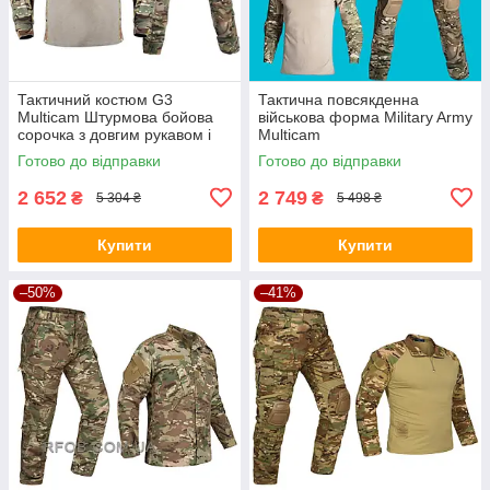
Тактичний костюм G3
Тактична повсякденна
Multicam Штурмова бойова
військова форма Military Army
сорочка з довгим рукавом і
Multicam
штани з наколінниками,
Готово до відправки
Готово до відправки
мультикам
2 652
2 749
₴
₴
5 304 ₴
5 498 ₴
Купити
Купити
–50%
–41%