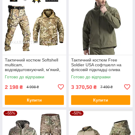
Тактичний костюм Softshell
Тактичний костюм Free
multicam,
Soldier USA софтшелл на
водовідштовхуючий, м'який,
флісовій підкладці олива
непродувний, мультикам
Готово до відправки
Готово до відправки
демісезон
2 198
3 370,50
₴
₴
4 998 ₴
7 490 ₴
Купити
Купити
–55%
–50%