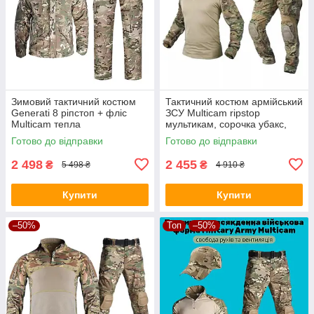
Зимовий тактичний костюм
Тактичний костюм армійський
Generati 8 ріпстоп + фліс
ЗСУ Multicam ripstop
Multicam тепла
мультикам, сорочка убакс,
водоотталкивающая форма
штани спандекс з
Готово до відправки
Готово до відправки
мультикам
наколінниками
2 498
2 455
₴
₴
5 498 ₴
4 910 ₴
Купити
Купити
–50%
Топ
–50%