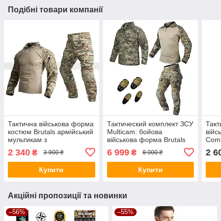
Подібні товари компанії
Тактична військова форма
Тактический комплект ЗСУ
Такт
костюм Brutals армійський
Multicam: бойова
війс
мультикам з
військова форма Brutals
Comb
наколінниками та
G3 + вставні наколінники і
брит
2 340
6 999
2 6
₴
₴
3 900 ₴
8 000 ₴
налокітниками
налокотники + куртка
кіте
Shark Softshell
Купити
Купити
Акційні пропозиції та новинки
–56%
–55%