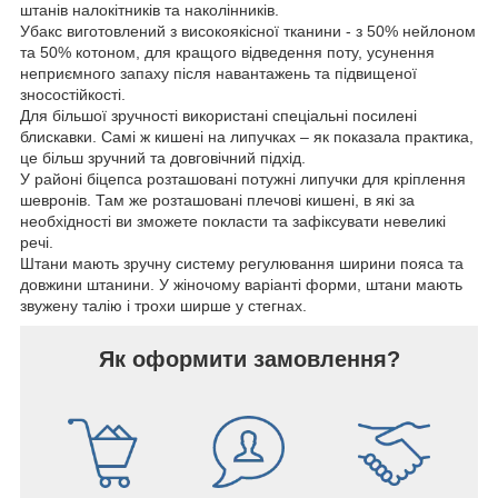
штанів налокітників та наколінників.
Убакс виготовлений з високоякісної тканини - з 50% нейлоном
та 50% котоном, для кращого відведення поту, усунення
неприємного запаху після навантажень та підвищеної
зносостійкості.
Для більшої зручності використані спеціальні посилені
блискавки. Самі ж кишені на липучках – як показала практика,
це більш зручний та довговічний підхід.
У районі біцепса розташовані потужні липучки для кріплення
шевронів. Там же розташовані плечові кишені, в які за
необхідності ви зможете покласти та зафіксувати невеликі
речі.
Штани мають зручну систему регулювання ширини пояса та
довжини штанини. У жіночому варіанті форми, штани мають
звужену талію і трохи ширше у стегнах.
Як оформити замовлення?