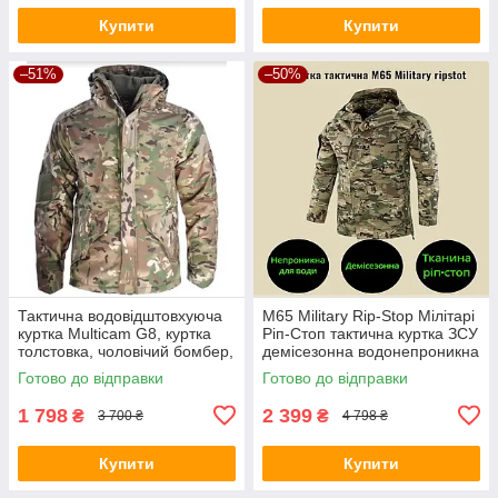
Купити
Купити
–51%
–50%
Тактична водовідштовхуюча
M65 Military Rip-Stop Мілітарі
куртка Multicam G8, куртка
Ріп-Стоп тактична куртка ЗСУ
толстовка, чоловічий бомбер,
демісезонна водонепроникна
камуфляж мультикам
мультикам для військових.
Готово до відправки
Готово до відправки
1 798
2 399
₴
₴
3 700 ₴
4 798 ₴
Купити
Купити