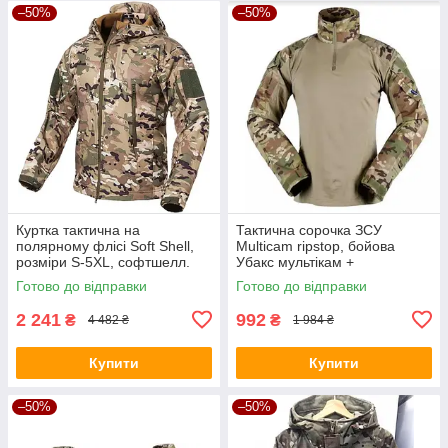
–50%
–50%
Куртка тактична на
Тактична сорочка ЗСУ
полярному флісі Soft Shell,
Multicam ripstop, бойова
розміри S-5XL, софтшелл.
Убакс мультікам +
(Камуфляж, Мультикам,
налокітники
Готово до відправки
Готово до відправки
Multicam)
2 241
992
₴
₴
4 482 ₴
1 984 ₴
Купити
Купити
–50%
–50%