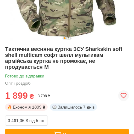
Тактична весняна куртка ЗСУ Sharkskin soft
shell multicam софт шелл мультикам
армійська куртка не промокає, не
продувається M
Готово до відправки
Опт і роздріб
1 899
₴
3 798 ₴
Економія
1899 ₴
Залишилось
7 днів
3 461,36 ₴
від 5 шт.