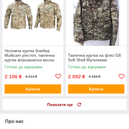
Чоловіча куртка бомбер
Multicam ріпстоп, тактична
Тактична куртка на флісі G8
куртка вітрозахисна весна-
Soft Shell Мультикам
осінь Розмір М
Готово до відправки
Готово до відправки
2 106
2 092
₴
₴
4 212 ₴
4 184 ₴
Купити
Купити
Показати ще
Про нас