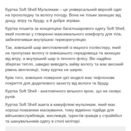
Куртка Soft Shell Мультикам – це універсальний верхній одяг
на прохолодну та вологу погоду. Вона не тільки захищає від
дощу, вітру та бруду, а й добре зігріває.
Куртка пошита за концепцією багатошарового одягу Soft Shell,
який полягає у створенні максимального комфорту для тіла,
забезпечивши внутрішню терморегуляцію.
Так, зовнішній шар виготовлений із міцного поліестеру, який
не пропускає вологу із зовнішнього середовища та захищає
від вітру, а внутрішній шар із теплого флісу. Він надійно
зберігає тепло, швидко виводить зайву вологу та має високий
рівень вентиляції, тому куртка не ширяє.
Крім того, зовнішня поверхня цієї моделі має тефлонове
покриття для додаткового захисту від вологи та бруду.
Куртка Soft Shell - анатомічного вільного крою, що не сковує
рухів.
Куртка Soft Shell зшита в камуфляжі мультикам, який має
хороші показники маскування, тому відмінно підійде для
військовослужбовців, мисливців, туристів гравців у страйкбол
та шанувальників одягу в стилі мілітарі.