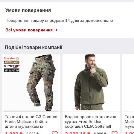
Умови повернення
Повернення товару впродовж 14 днів за домовленістю
Всі умови повернення
Подібні товари компанії
Тактичні штани G3 Combat
Водонепроникна тактична
Такт
Pants Multicam бойові
куртка Free Soldier
Мult
штани мультикам із
софтшел США Softshell
муль
наколінниками та
олива
1 983
2 939,16
1 9