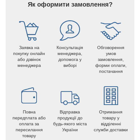
Як оформити замовлення?
Заявка на
Консультація
Обговорення
покупку онлайн
менеджера,
умов
або дзвінок
допомога у
замовлення,
менеджера
виборі
форми оплати,
постачання
Повна
Відправка
Отримання
передплата або
продукції до
товару у
оплата за
будь-якого міста
відділенні
пересилання
України
служби доставки
товару