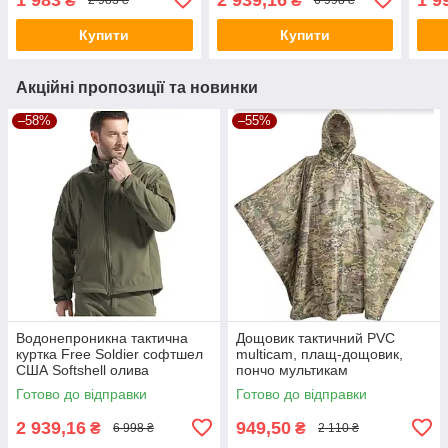
₴
₴
2 983 ₴
6 998 ₴
спандекс вставками
Купити
Купити
Акційні пропозиції та новинки
–58%
–55%
Водонепроникна тактична
Дощовик тактичний PVC
куртка Free Soldier софтшел
multicam, плащ-дощовик,
США Softshell олива
пончо мультикам
полівинілхлорид
Готово до відправки
Готово до відправки
2 939,16
949,50
₴
₴
6 998 ₴
2 110 ₴