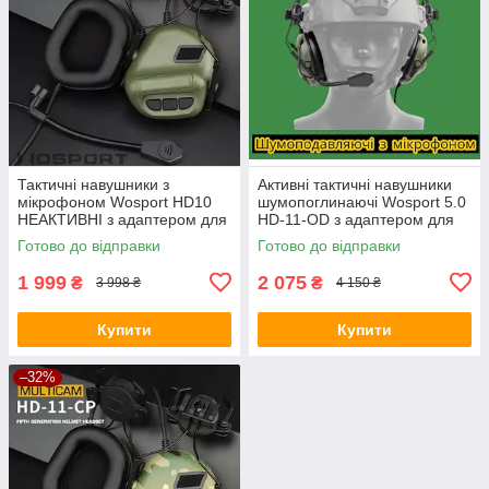
Тактичні навушники з
Активні тактичні навушники
мікрофоном Wosport HD10
шумопоглинаючі Wosport 5.0
НЕАКТИВНІ з адаптером для
HD-11-OD з адаптером для
шолома олива
шоломів та мікрофоном
Готово до відправки
Готово до відправки
1 999
2 075
₴
₴
3 998 ₴
4 150 ₴
Купити
Купити
–32%