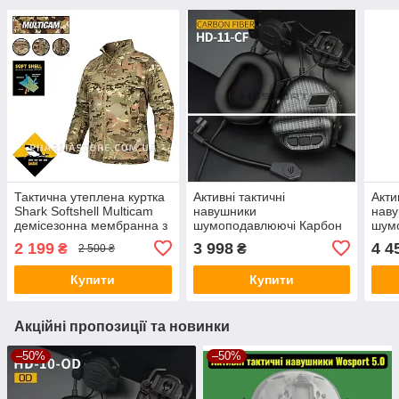
Тактична утеплена куртка
Активні тактичні
Акти
Shark Softshell Multicam
навушники
нав
демісезонна мембранна з
шумоподавлюючі Карбон
шум
флісом
Wosport 5.0 з адаптером
Wosp
2 199
3 998
4 4
₴
₴
2 500 ₴
для шолома Fast та
для 
мікрофоном
мік
Купити
Купити
Акційні пропозиції та новинки
–50%
–50%