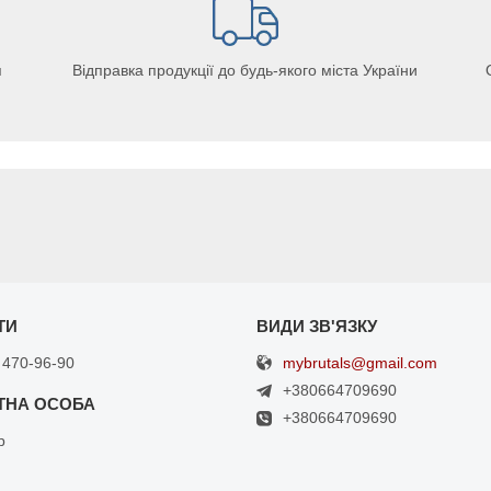
я
Відправка продукції до будь-якого міста України
mybrutals@gmail.com
 470-96-90
+380664709690
+380664709690
р