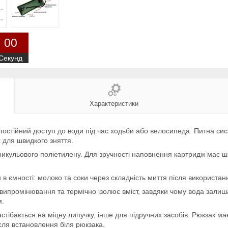
0
0
Секунд
Характеристики
 постійний доступ до води під час ходьби або велосипеда. Питна си
 для швидкого зняття.
 трикульового поліетилену. Для зручності наповнення картридж має 
 в ємності: молоко та соки через складність миття після використанн
випромінювання та термічно ізолює вміст, завдяки чому вода залиш
м.
астібається на міцну липучку, інше для підручних засобів. Рюкзак 
ісля встановлення біля рюкзака.