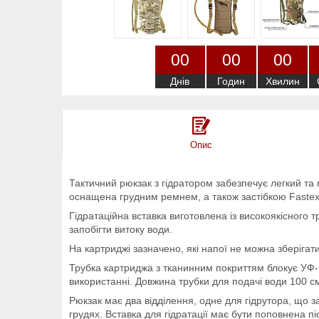
0
0
0
0
0
0
Днів
Годин
Хвилин
Опис
Тактичний рюкзак з гідратором забезпечує легкий та
оснащена грудним ремнем, а також застібкою Fastex
Гідратаційна вставка виготовлена із високоякісного
запобігти витоку води.
На картриджі зазначено, які напої не можна зберігати
Трубка картриджа з тканинним покриттям блокує УФ-
використанні. Довжина трубки для подачі води 100 с
Рюкзак має два відділення, одне для гідрутора, що з
грудях. Вставка для гідратації має бути поповнена п