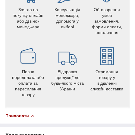
Заявка на
Консультація
Обговорення
покупку онлайн
менеджера,
умов
або дзвінок
допомога у
замовлення,
менеджера
виборі
форми оплати,
постачання
Повна
Відправка
Отримання
передплата або
продукції до
товару у
оплата за
будь-якого міста
відділенні
пересилання
України
служби доставки
товару
Приховати