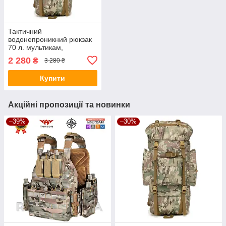
Тактичний
водонепроникний рюкзак
70 л. мультикам,
армейский для
2 280
₴
3 280 ₴
полювання та походів
Купити
Акційні пропозиції та новинки
–39%
–30%