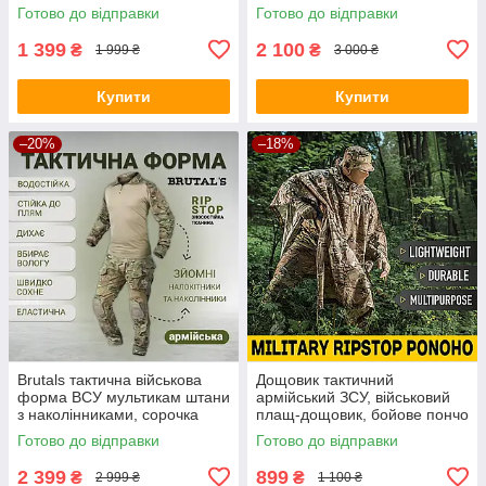
полювання, зелений костюм
непродувний, мультикам
Готово до відправки
Готово до відправки
демісезон
1 399
2 100
₴
₴
1 999 ₴
3 000 ₴
Купити
Купити
–20%
–18%
Brutals тактична військова
Дощовик тактичний
форма ВСУ мультикам штани
армійський ЗСУ, військовий
з наколінниками, сорочка
плащ-дощовик, бойове пончо
Убакс, спандекс, Rip-Stop
мультикам multicam, укриття
Готово до відправки
Готово до відправки
та виживання
2 399
899
₴
₴
2 999 ₴
1 100 ₴