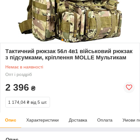
Тактичний рюкзак 56л 4в1 військовий рюкзак
з підсумками, кріплення MOLLE Мультикам
Немає в наявності
Опт і роздріб
2 396
₴
1 174,04 ₴
від 5 шт.
Опис
Характеристики
Доставка
Оплата
Умови п
Опис