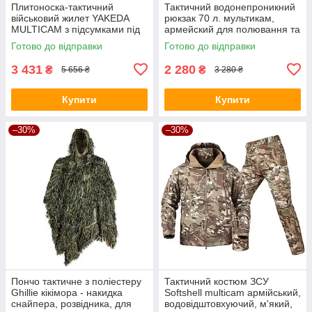
Плитоноска-тактичний
Тактичний водонепроникний
військовий жилет YAKEDA
рюкзак 70 л. мультикам,
MULTICAM з підсумками під
армейский для полювання та
дев'ять ріжків АК, та
походів
Готово до відправки
Готово до відправки
системою MOLLE
3 431
2 280
₴
₴
5 656 ₴
3 280 ₴
Купити
Купити
–30%
–30%
Пончо тактичне з поліестеру
Тактичний костюм ЗСУ
Ghillie кікімора - накидка
Softshell multicam армійський,
снайпера, розвідника, для
водовідштовхуючий, м'який,