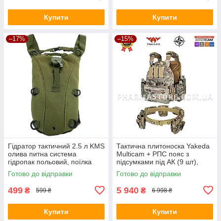
Купити
Купити
–17%
–15%
Гідратор тактичний 2.5 л KMS
Тактична плитоноска Yakeda
олива питна система
Multicam + РПС пояс з
гідропак польовий, поїлка
підсумками під АК (9 шт),
MOLLE система
Готово до відправки
Готово до відправки
499
5 940
₴
₴
599 ₴
6 998 ₴
Купити
Купити