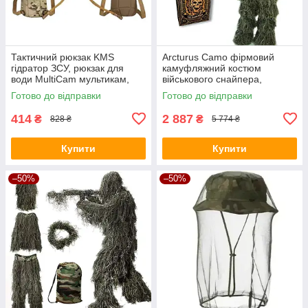
Тактичний рюкзак KMS
Arcturus Camo фірмовий
гідратор ЗСУ, рюкзак для
камуфляжний костюм
води MultiCam мультикам,
військового снайпера,
питна система 2.5л.
розвідника, 4 предмети
Готово до відправки
Готово до відправки
кікімора лісовик
414
2 887
₴
₴
828 ₴
5 774 ₴
Купити
Купити
–50%
–50%