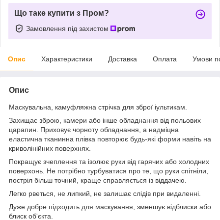
Що таке купити з Пром?
Замовлення під захистом
Опис
Характеристики
Доставка
Оплата
Умови п
Опис
Маскувальна, камуфляжна стрічка для зброї іультикам.
Захищає зброю, камери або інше обладнання від польових
царапин. Приховує чорноту обладнання, а надміцна
еластична тканинна плівка повторює будь-які форми навіть на
криволінійних поверхнях.
Покращує зчеплення та ізолює руки від гарячих або холодних
поверхонь. Не потрібно турбуватися про те, що руки спітніли,
постріл більш точний, краще справляється із віддачею.
Легко рветься, не липкий, не залишає слідів при видаленні.
Дуже добре підходить для маскування, зменшує відблиски або
блиск об'єкта.