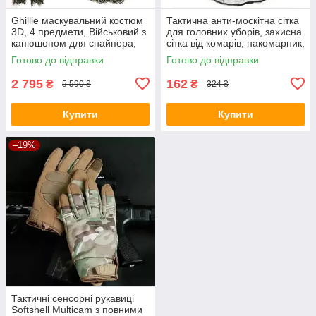
Ghillie маскувальний костюм
Тактична анти-москітна сітка
3D, 4 предмети, Військовий з
для головних уборів, захисна
капюшоном для снайпера,
сітка від комарів, накомарник,
кікімора кикимора
колір олива
Готово до відправки
Готово до відправки
2 795
162
₴
₴
5 590 ₴
324 ₴
Купити
Купити
–19%
Тактичні сенсорні рукавиці
Softshell Multicam з повними