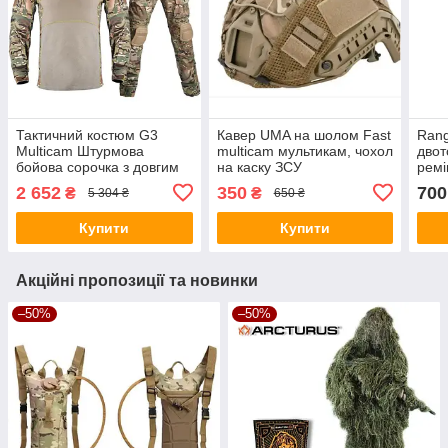
Тактичний костюм G3
Кавер UMA на шолом Fast
Rang
Multicam Штурмова
multicam мультикам, чохол
двот
бойова сорочка з довгим
на каску ЗСУ
ремі
рукавом і штани з
Койо
2 652
350
700
₴
₴
5 304 ₴
650 ₴
наколінниками, мультикам
Купити
Купити
Акційні пропозиції та новинки
–50%
–50%