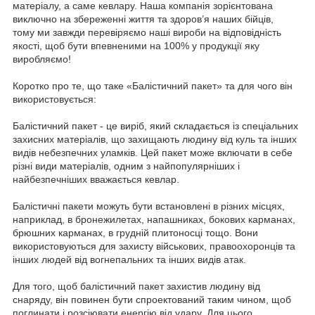
матеріалу, а саме кевлару. Наша компанія зорієнтована
виключно на збереженні життя та здоров’я наших бійців,
тому ми завжди перевіряємо наші вироби на відповідність
якості, щоб бути впевненими на 100% у продукції яку
виробляємо!
Коротко про те, що таке «Балістичний пакет» та для чого він
використовується:
Балістичний пакет - це виріб, який складається із спеціальних
захисних матеріалів, що захищають людину від куль та інших
видів небезпечних уламків. Цей пакет може включати в себе
різні види матеріалів, одним з найпопулярніших і
найбезпечніших вважається кевлар.
Балістичні пакети можуть бути встановлені в різних місцях,
наприклад, в бронежилетах, напашниках, бокових карманах,
брюшних карманах, в грудній плитоносці тощо. Вони
використовуються для захисту військових, правоохоронців та
інших людей від вогнепальних та інших видів атак.
Для того, щоб балістичний пакет захистив людину від
снаряду, він повинен бути спроектований таким чином, щоб
поглинати і розсіювати енергію від удару. Для цього