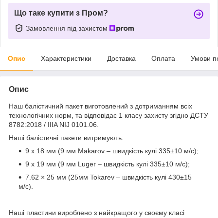
Що таке купити з Пром?
Замовлення під захистом
Опис
Характеристики
Доставка
Оплата
Умови п
Опис
Наш балістичний пакет виготовлений з дотриманням всіх
технологічних норм, та відповідає 1 класу захисту згідно ДСТУ
8782:2018 / IIIA NIJ 0101.06.
Наші балістичні пакети витримують:
9 х 18 мм (9 мм Makarov – швидкість кулі 335±10 м/c);
9 х 19 мм (9 мм Luger – швидкість кулі 335±10 м/c);
7.62 × 25 мм (25мм Tokarev – швидкість кулі 430±15
м/c).
Наші пластини вироблено з найкращого у своєму класі