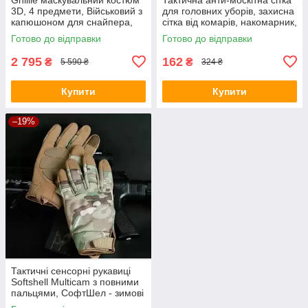
3D, 4 предмети, Військовий з
для головних уборів, захисна
капюшоном для снайпера,
сітка від комарів, накомарник,
кікімора кикимора
колір олива
Готово до відправки
Готово до відправки
2 795
162
₴
₴
5 590 ₴
324 ₴
Купити
Купити
–19%
Тактичні сенсорні рукавиці
Softshell Multicam з повними
пальцями, СофтШел - зимові
бойові рукавички з Touch