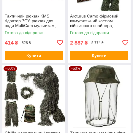
Тактичний рюкзак KMS
Arcturus Camo фірмовий
гідратор ЗСУ, рюкзак для
камуфляжний костюм
води MultiCam мультикам,
військового снайпера,
питна система 2.5л.
розвідника, 4 предмети
Готово до відправки
Готово до відправки
кікімора лісовик
414
2 887
₴
₴
828 ₴
5 774 ₴
Купити
Купити
–50%
–50%
Ghillie маскувальний костюм
Тактична анти-москітна сітка