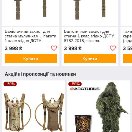
Балістичний захист для
Балістичний захист для
Такт
стегна мультикам + пакети
стегна 1 клас згідно ДСТУ
каре
1 клас згідно ДСТУ
8782:2018, піксель
(під
8782:2018
ДСТУ
3 998
3 998
3 5
₴
₴
муль
Купити
Купити
Акційні пропозиції та новинки
–50%
–50%